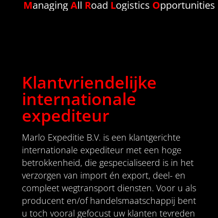
M
anaging
A
ll
R
oad
L
ogistics
O
pportunities
Klantvriendelijke
internationale
expediteur
Marlo Expeditie B.V. is een klantgerichte
internationale expediteur met een hoge
betrokkenheid, die gespecialiseerd is in het
verzorgen van import én export, deel- en
compleet wegtransport diensten. Voor u als
producent en/of handelsmaatschappij bent
u toch vooral gefocust uw klanten tevreden