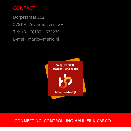
CONTACT
Dorpsstraat 202
2761 AJ Zevenhuizen – ZH
Tel:
+31 (0)180 – 632230
E-mail:
marlo@marlo.nl
CONNECTING, CONTROLLING HAULIER & CARGO